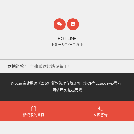
HOT LINE
400-997-9255
友情链接：
京建鹏达烧烤设备工厂
© 2026 京建鹏达（固安）餐饮管理有限公司
冀ICP备2025098940号-1
网站开发
:
超越无限
相识很久首页
立即咨询