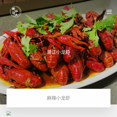
首页
关于我们
相识很久菜品
品牌加盟
成功案例
新闻中心
联系我们
潜江小龙虾
麻辣小龙虾