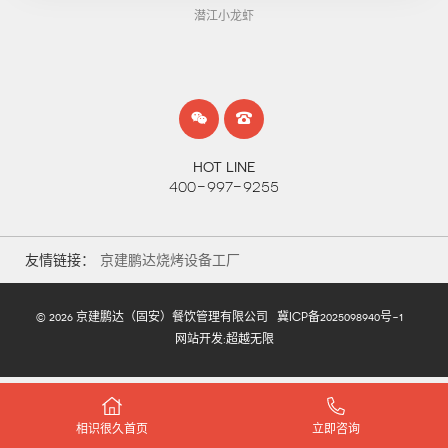
潜江小龙虾
HOT LINE
400-997-9255
友情链接：
京建鹏达烧烤设备工厂
© 2026 京建鹏达（固安）餐饮管理有限公司
冀ICP备2025098940号-1
网站开发
:
超越无限
相识很久首页
立即咨询