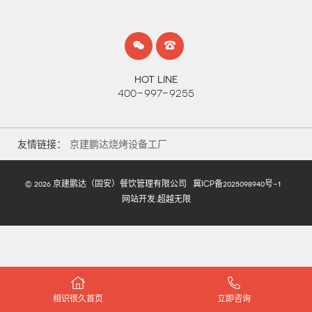
HOT LINE
400-997-9255
友情链接：
京建鹏达烧烤设备工厂
© 2026 京建鹏达（固安）餐饮管理有限公司
冀ICP备2025098940号-1
网站开发
:
超越无限
相识很久首页
立即咨询