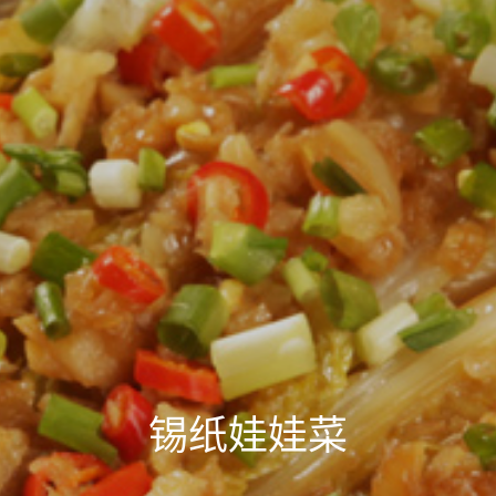
锡纸娃娃菜